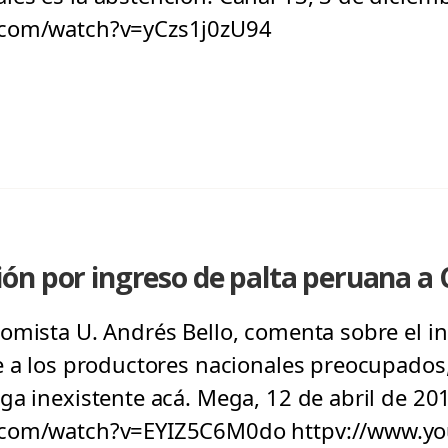
.com/watch?v=yCzs1j0zU94
n por ingreso de palta peruana a C
omista U. Andrés Bello, comenta sobre el in
e a los productores nacionales preocupados,
ga inexistente acá. Mega, 12 de abril de 20
.com/watch?v=EYIZ5C6M0do httpv://www.y