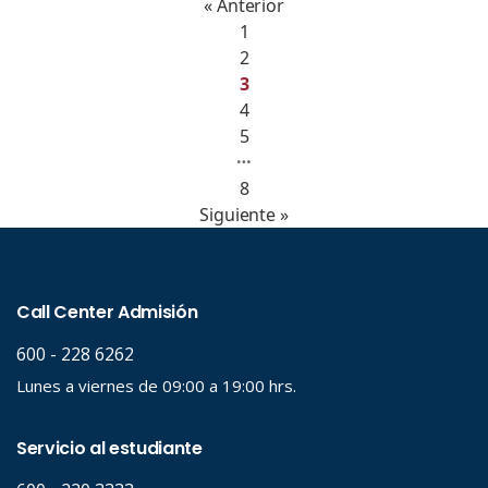
« Anterior
1
2
3
4
5
…
8
Siguiente »