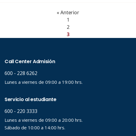
« Anterior
1
2
3