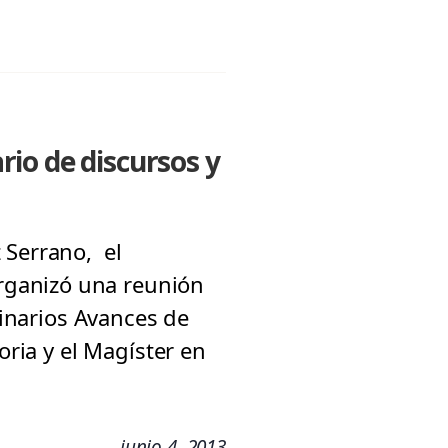
io de discursos y
 Serrano, el
rganizó una reunión
minarios Avances de
oria y el Magíster en
junio 4, 2013