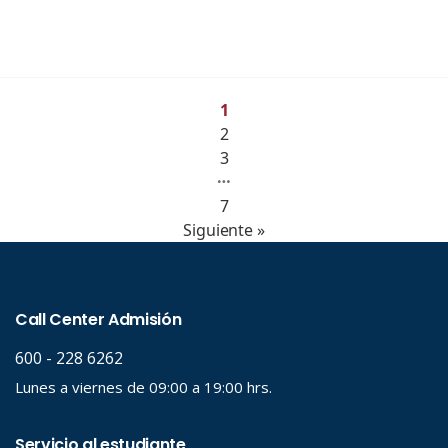
1
2
3
…
7
Siguiente »