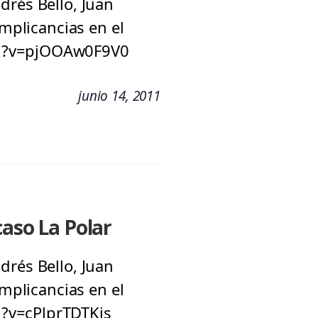
drés Bello, Juan
implicancias en el
ch?v=pjOOAw0F9V0
junio 14, 2011
caso La Polar
drés Bello, Juan
implicancias en el
h?v=cPlprTDTKis