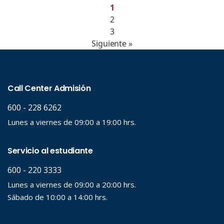
1
2
3
Siguiente »