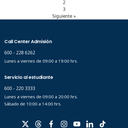
2
3
Siguiente »