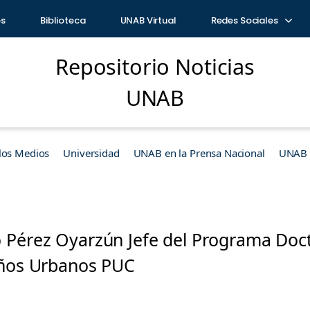
os
Biblioteca
UNAB Virtual
Redes Sociales
Repositorio Noticias
UNAB
los Medios
Universidad
UNAB en la Prensa Nacional
UNAB e
 Pérez Oyarzún Jefe del Programa Doc
eños Urbanos PUC