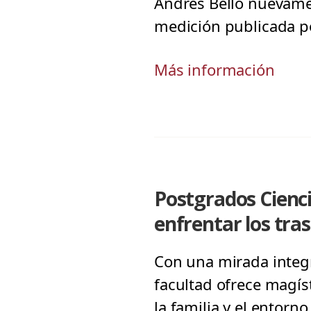
Andrés Bello nuevamen
medición publicada p
Más información
Postgrados Cienc
enfrentar los tra
Con una mirada integra
facultad ofrece magí
la familia y el entorno