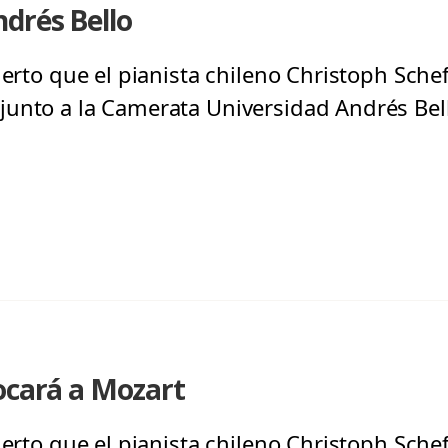
drés Bello
erto que el pianista chileno Christoph Scheff
unto a la Camerata Universidad Andrés Bello
ocará a Mozart
erto que el pianista chileno Christoph Scheff