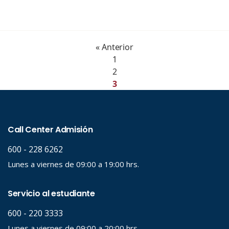
« Anterior
1
2
3