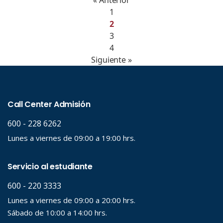
« Anterior
1
2
3
4
Siguiente »