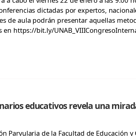
ará a cabo el viernes 22 de enero a las 9.00
onferencias dictadas por expertos, nacionale
es de aula podrán presentar aquellas metod
es en https://bit.ly/UNAB_VIIICongresoIntern
narios educativos revela una mirad
n Parvularia de la Facultad de Educación y C