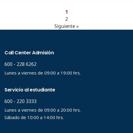
1
2
Siguiente »