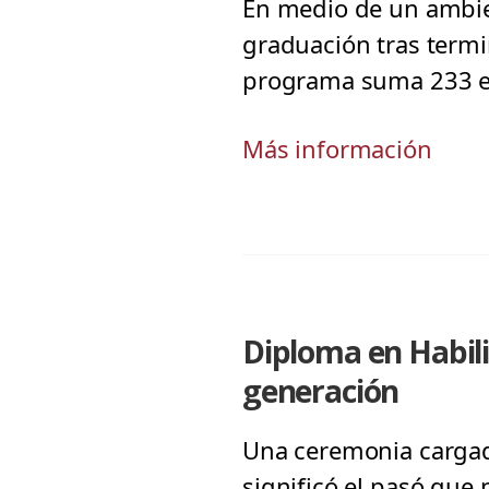
En medio de un ambien
graduación tras termi
programa suma 233 eg
Más información
Diploma en Habil
generación
Una ceremonia cargad
significó el pasó que