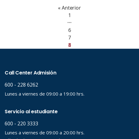
« Anterior
1
…
6
7
8