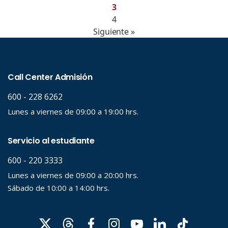
3
4
Siguiente »