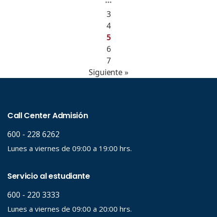
…
3
4
5
6
7
Siguiente »