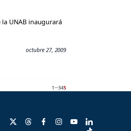
e la UNAB inaugurará
octubre 27, 2009
…
1
3
4
5