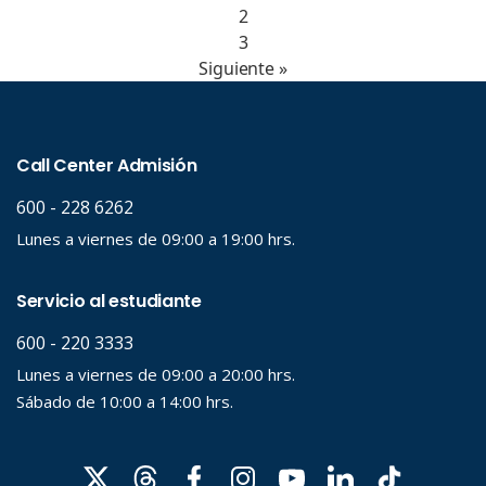
2
3
Siguiente »