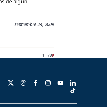
ás de algún
septiembre 24, 2009
…
1
7
8
9