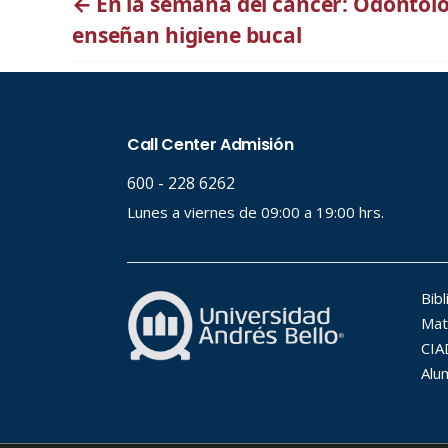
←
En la semana del cáncer: Odontól
enseñan higiene bucal