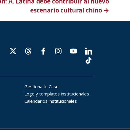
n: A. Latina debe contribuir al nuevo
escenario cultural chino
→