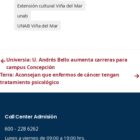
Extensión cultural Viña del Mar
unab
UNAB Viña del Mar
←
Universia: U. Andrés Bello aumenta carreras para
campus Concepción
Terra: Aconsejan que enfermos de cáncer tengan
→
tratamiento psicológico