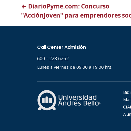
←
DiarioPyme.com: Concurso
"AcciónJoven" para emprendores soc