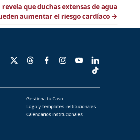
o revela que duchas extensas de agua
pueden aumentar el riesgo cardíaco
→