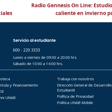
Radio Gennesis On Line: Estudi
iales
caliente en invierno 