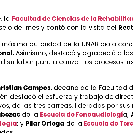
, la
Facultad de Ciencias de la Rehabilitac
sejo del mes y contó con la visita del
Rect
a máxima autoridad de la UNAB dio a con
onal.
Asimismo, destacó y agradeció a los 
ad su labor para alcanzar los procesos ins
hristian Campos
, decano de la Facultad d
én destacó el esfuerzo y trabajo de direc
os, de las tres carreas, liderados por sus
abezas
de la
Escuela de Fonoaudiologí
a;
ología
; y
Pilar Ortega
de la
Escuela de Ter
ados.