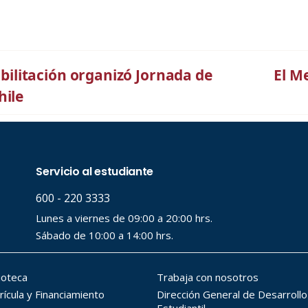
habilitación organizó Jornada de
El M
hile