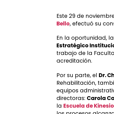
Este 29 de noviembre
Bello
, efectuó su con
En la oportunidad, l
Estratégico Instituci
trabajo de la Facult
acreditación.
Por su parte, el
Dr. C
Rehabilitación, tambi
equipos administrativ
directoras:
Carola C
la
Escuela de Kinesi
los procesos alcanz