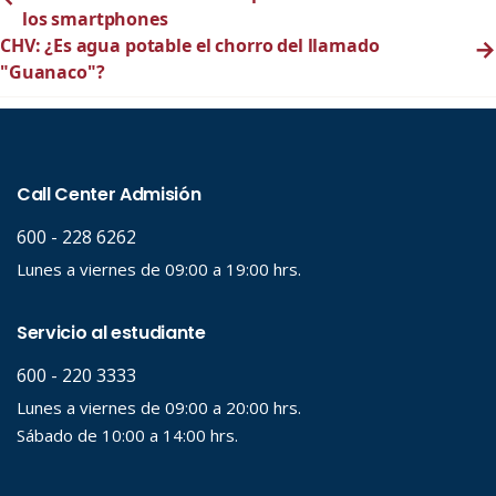
los smartphones
CHV: ¿Es agua potable el chorro del llamado
→
"Guanaco"?