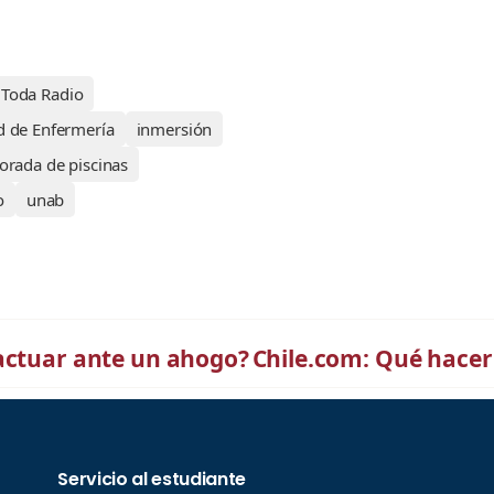
 Toda Radio
d de Enfermería
inmersión
rada de piscinas
o
unab
 actuar ante un ahogo?
Chile.com: Qué hacer 