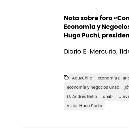
Nota sobre foro «Con
Economía y Negocios d
Hugo Puchi, presiden
Diario El Mercurio, 1
AquaChile
economía u. and
economía y negocios unab
Jó
U. Andrés Bello
unab
Unive
Víctor Hugo Puchi