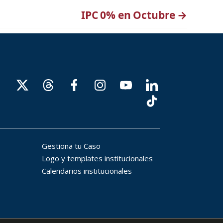
IPC 0% en Octubre
→