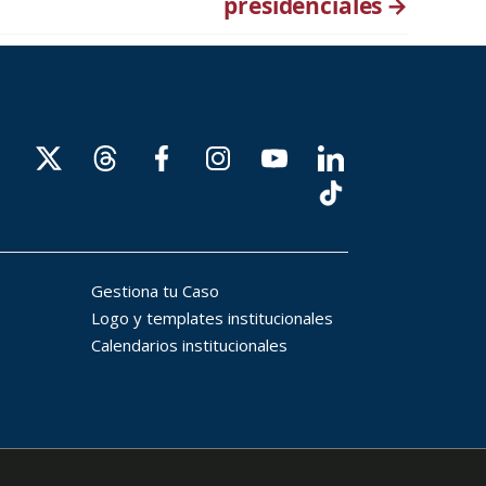
presidenciales
→