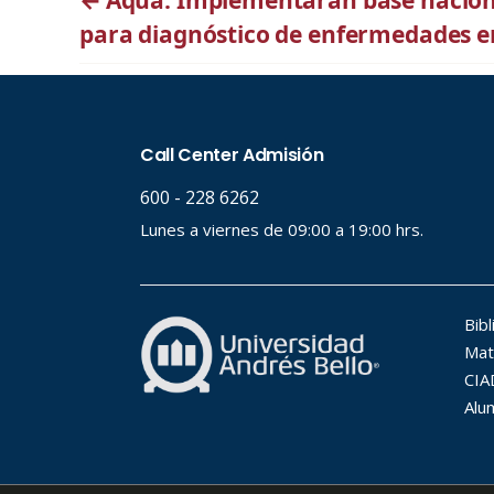
←
Aqua: Implementarán base naciona
para diagnóstico de enfermedades 