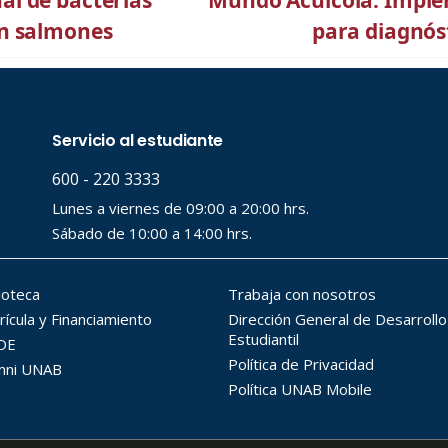
l de bacterias
Mundo Acuícola: Imple
en salmones
para diagnós