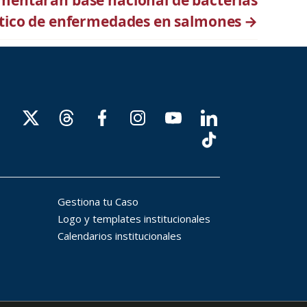
mentarán base nacional de bacterias
tico de enfermedades en salmones
→