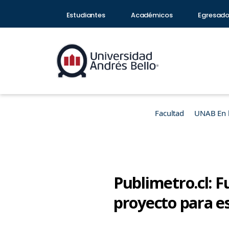
Estudiantes
Académicos
Egresad
Facultad
UNAB En 
Publimetro.cl: F
proyecto para e