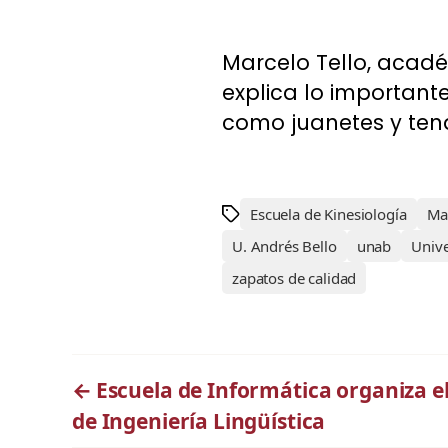
Marcelo Tello, académ
explica lo important
como juanetes y tendin
Escuela de Kinesiología
Mar
U. Andrés Bello
unab
Univ
zapatos de calidad
←
Escuela de Informática organiza e
de Ingeniería Lingüística