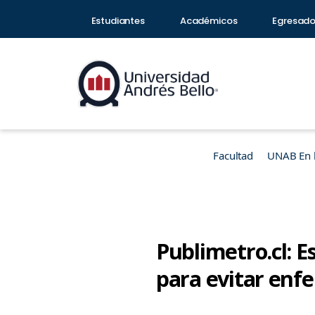
Estudiantes
Académicos
Egresad
Facultad
UNAB En 
Publimetro.cl: E
para evitar en