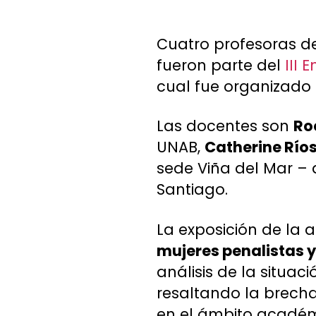
Cuatro profesoras d
fueron parte del
III 
cual fue organizado
Las docentes son
Ro
UNAB,
Catherine Río
sede Viña del Mar 
Santiago.
La exposición de la 
mujeres penalistas y
análisis de la situa
resaltando la brecha 
en el ámbito académ