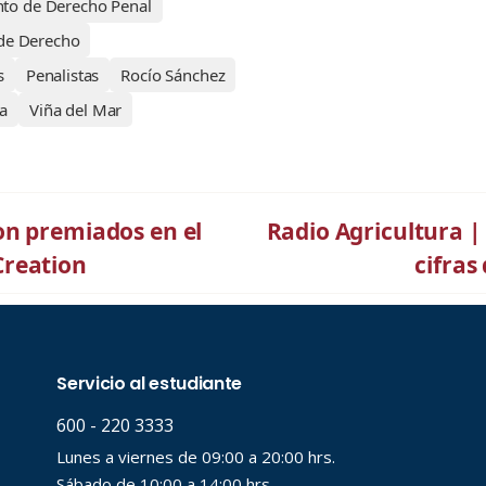
to de Derecho Penal
 de Derecho
s
Penalistas
Rocío Sánchez
a
Viña del Mar
on premiados en el
Radio Agricultura |
Creation
cifras