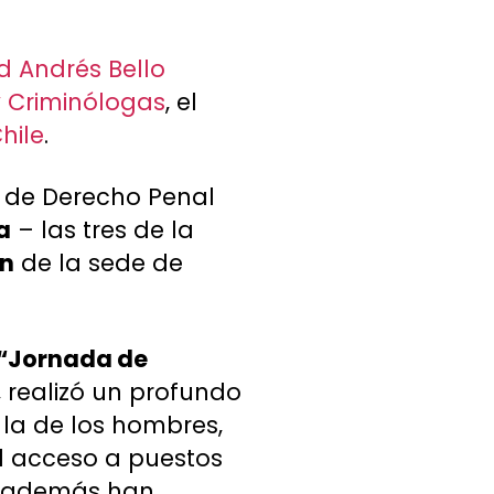
d Andrés Bello
y Criminólogas
, el
hile
.
a de Derecho Penal
a
– las tres de la
án
de la sede de
“Jornada de
a, realizó un profundo
 la de los hombres,
cil acceso a puestos
ue además han