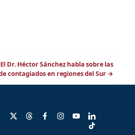
 El Dr. Héctor Sánchez habla sobre las
 de contagiados en regiones del Sur
→