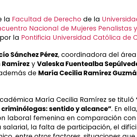
e la
Facultad de Derecho
de la
Universida
Encuentro Nacional de Mujeres Penalistas 
 por la
Pontificia Universidad Católica de C
cío Sánchez Pérez
, coordinadora del áre
s Ramírez
y
Valeska Fuentealba Sepúlved
– además de
María Cecilia Ramírez Guzm
académica María Cecilia Ramírez se tituló
 criminólogas: sentido y alcance”
. En ell
ción laboral femenina en comparación con
salarial, la falta de participación, el difí
ico, entre otros factores, situaciones q