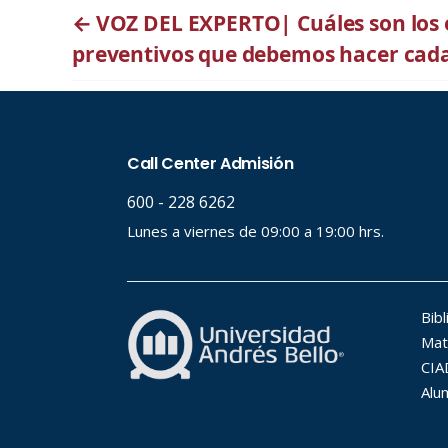
←
VOZ DEL EXPERTO| Cuáles son los
preventivos que debemos hacer cad