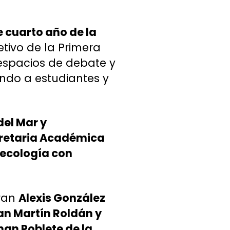
e cuarto año de la
etivo de la Primera
 espacios de debate y
endo a estudiantes y
del Mar y
cretaria Académica
necología con
tran
Alexis González
San Martín Roldán y
an Poblete de la