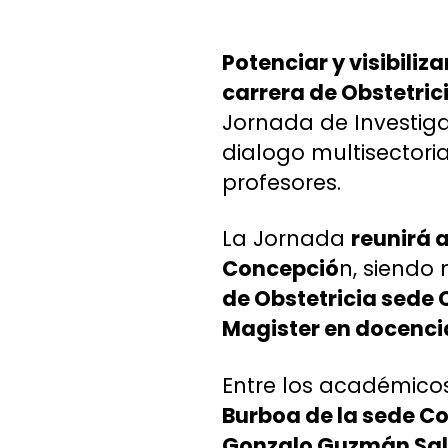
Potenciar y visibili
carrera de Obstetric
Jornada de Investiga
dialogo multisectori
profesores.
La Jornada
reunirá 
Concepció
n, siend
de Obstetricia sede
Magister en docencia
Entre los académicos
Burboa de la sede Co
Gonzalo Guzmán Sala