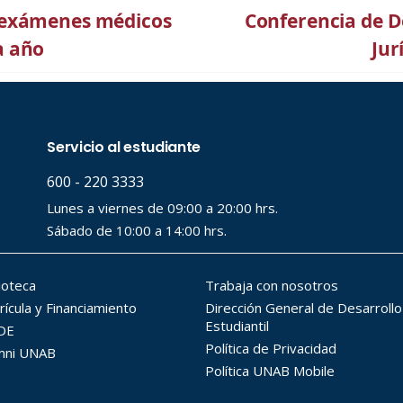
 exámenes médicos
Conferencia de D
a año
Jur