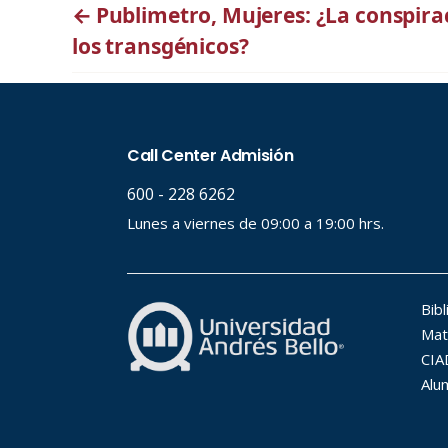
←
Publimetro, Mujeres: ¿La conspira
los transgénicos?