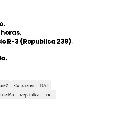
o.
 horas.
de R-3 (República 239).
da.
us-2
Culturales
DAE
ntación
República
TAC