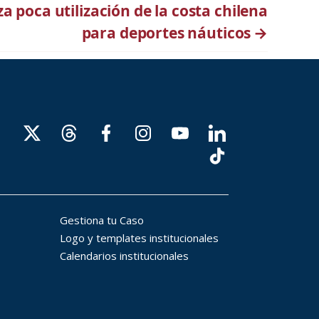
 poca utilización de la costa chilena
para deportes náuticos
→