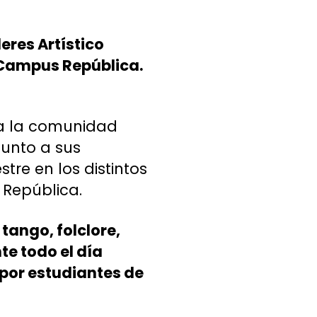
leres Artístico
l Campus República.
oda la comunidad
junto a sus
re en los distintos
 República.
e
tango, folclore,
e todo el día
 por estudiantes de