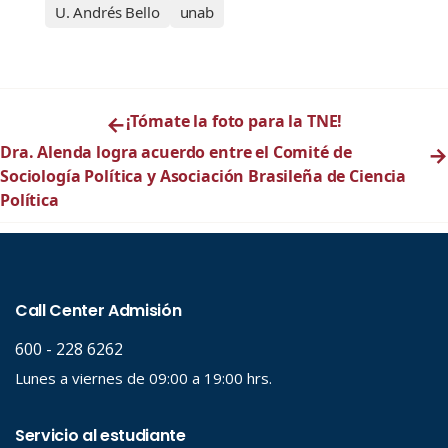
U. Andrés Bello
unab
←
¡Tómate la foto para la TNE!
Dra. Alenda logra acuerdo entre el Comité de
→
Sociología Política y Asociación Brasileña de Ciencia
Política