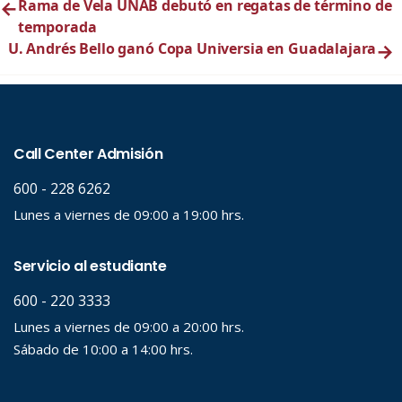
←
Rama de Vela UNAB debutó en regatas de término de
temporada
U. Andrés Bello ganó Copa Universia en Guadalajara
→