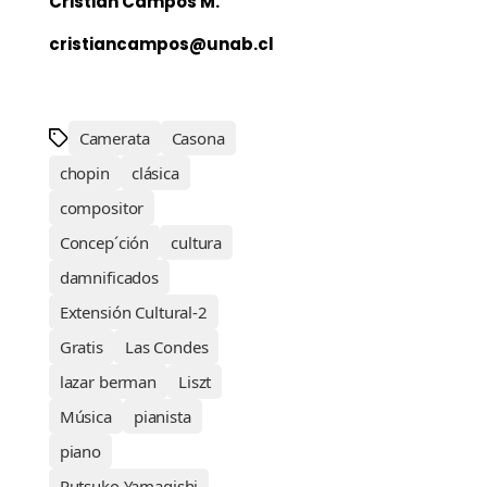
Cristián Campos M.
cristiancampos@unab.cl
Camerata
Casona
chopin
clásica
compositor
Concep´ción
cultura
damnificados
Extensión Cultural-2
Gratis
Las Condes
lazar berman
Liszt
Música
pianista
piano
Rutsuko Yamagishi