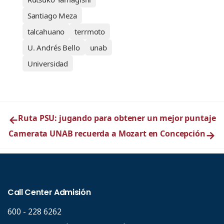
Santiago Meza
talcahuano
terrmoto
U. Andrés Bello
unab
Universidad
←
Ruta PSU: jugando para obtener un mejor puntaje
Camerata UNAB recuerda a Mozart en Concepción
→