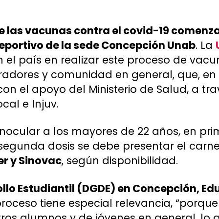
de las vacunas contra el covid-19 comenz
ideportivo de la sede Concepción Unab
. La
 el país en realizar este proceso de vacu
adores y comunidad en general, que, en 
 con el apoyo del Ministerio de Salud, a tr
ocal e Injuv.
ocular a los mayores de 22 años, en pr
 segunda dosis se debe presentar el carn
er y Sinovac
, según disponibilidad.
rollo Estudiantil (DGDE) en Concepción, E
roceso tiene especial relevancia, “porqu
os alumnos y de jóvenes en general, lo q