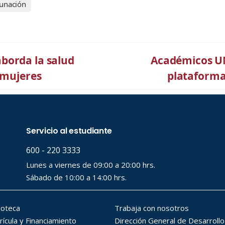
unación
borda la salud
Académicos UN
 mujeres
plataforma