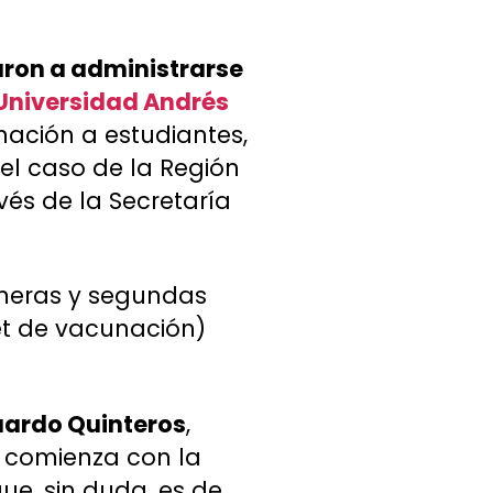
aron a administrarse
Universidad Andrés
nación a estudiantes,
el caso de la Región
avés de la Secretaría
imeras y segundas
et de vacunación)
duardo Quinteros
,
e comienza con la
ue, sin duda, es de