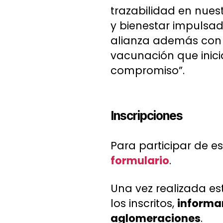
trazabilidad en nue
y bienestar impulsad
alianza además con d
vacunación que inic
compromiso”.
Inscripciones
Para participar de e
formulario
.
Una vez realizada est
los inscritos,
informan
aglomeraciones
.