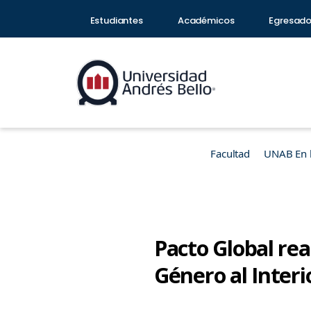
Estudiantes
Académicos
Egresad
Facultad
UNAB En 
Pacto Global re
Género al Interi