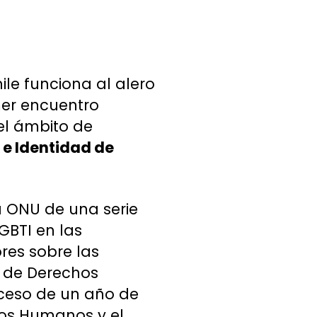
le funciona al alero
mer encuentro
 el ámbito de
e Identidad de
a ONU de una serie
GBTI en las
res sobre las
 de Derechos
oceso de un año de
hos Humanos y el