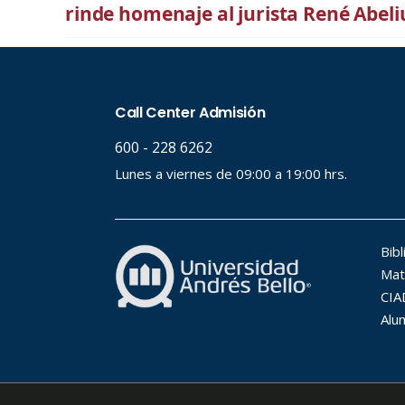
rinde homenaje al jurista René Abel