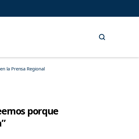
n la Prensa Regional
leemos porque
a”