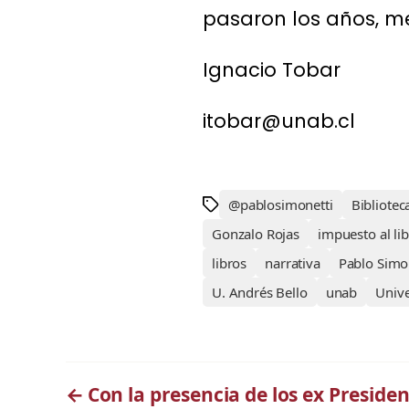
pasaron los años, me
Ignacio Tobar
itobar@unab.cl
@pablosimonetti
Bibliotec
Gonzalo Rojas
impuesto al li
libros
narrativa
Pablo Simo
U. Andrés Bello
unab
Univ
←
Con la presencia de los ex Preside