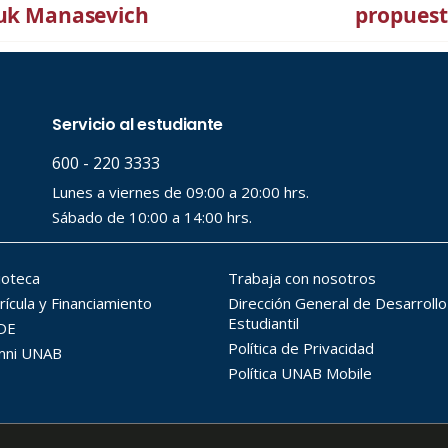
iuk Manasevich
propuesta