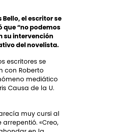
Bello, el escritor se
uró que “no podemos
En su intervención
tivo del novelista.
s escritores se
én con Roberto
 fenómeno mediático
is Causa de la U.
arecía muy cursi al
 arrepentió. «Creo,
 ahondar en la