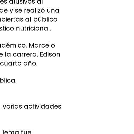
es alusivos al
e y se realizó una
iertas al público
ico nutricional.
cadémico, Marcelo
la carrera, Edison
cuarto año.
lica.
 varias actividades.
 lema fue: