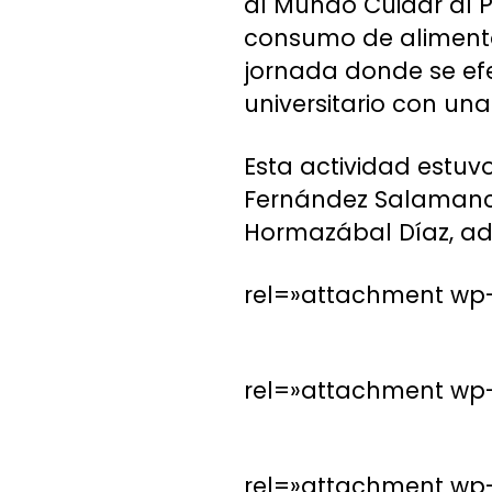
al Mundo Cuidar al P
consumo de alimentos
jornada donde se ef
universitario con una
Esta actividad estuv
Fernández Salamanca,
Hormazábal Díaz, ad
rel=»attachment wp-
rel=»attachment wp-a
rel=»attachment wp-