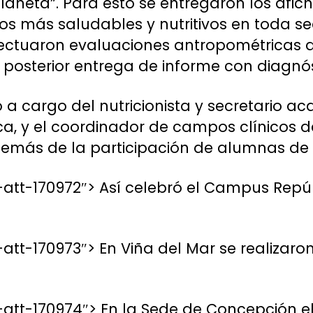
laneta”. Para esto se entregaron los afich
 más saludables y nutritivos en toda sed
ectuaron evaluaciones antropométricas ab
 posterior entrega de informe con diagnóst
o a cargo del nutricionista y secretario a
 y el coordinador de campos clínicos de 
emás de la participación de alumnas de 
att-170972″> Así celebró el Campus Repúb
tt-170973″> En Viña del Mar se realizaron
att-170974″> En la Sede de Concepción el