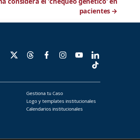
a considera el 'chequeo genético' en
pacientes
→