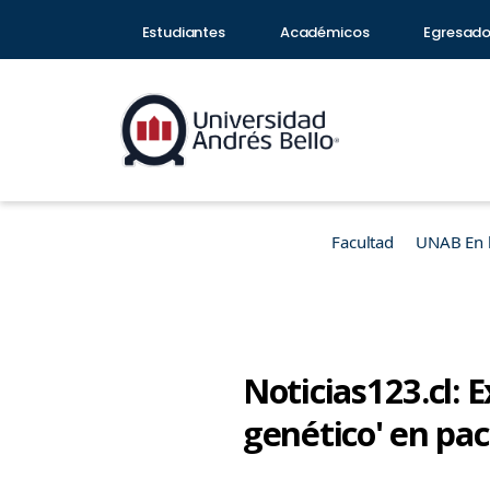
Estudiantes
Académicos
Egresad
Facultad
UNAB En 
Noticias123.cl:
genético' en pa