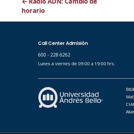
←
Radio ADN: Cambio de
horario