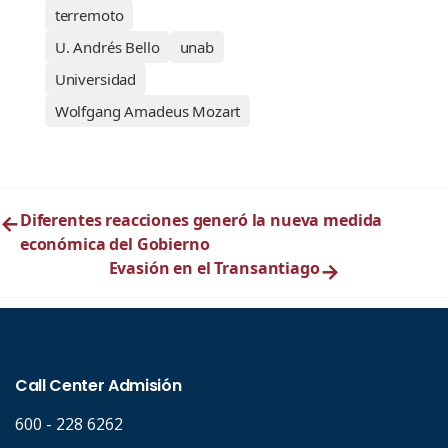
terremoto
U. Andrés Bello
unab
Universidad
Wolfgang Amadeus Mozart
←
Diferentes reacciones generó la nueva medida
económica del Gobierno
Evasión en el Transantiago
→