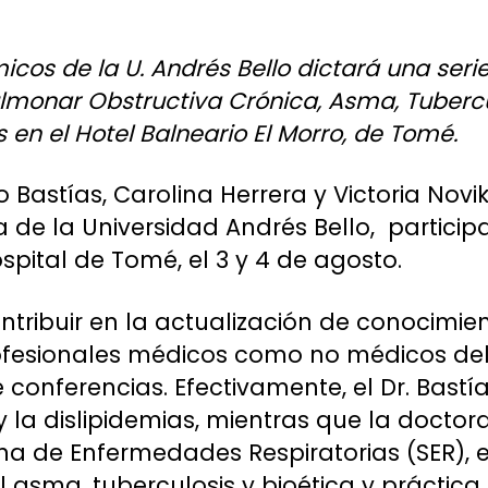
cos de la U. Andrés Bello dictará una seri
monar Obstructiva Crónica, Asma, Tubercul
 en el Hotel Balneario El Morro, de Tomé.
 Bastías, Carolina Herrera y Victoria Nov
de la Universidad Andrés Bello, participa
spital de Tomé, el 3 y 4 de agosto.
ontribuir en la actualización de conocimie
ofesionales médicos como no médicos del 
 conferencias. Efectivamente, el Dr. Bast
 y la dislipidemias, mientras que la doctor
na de Enfermedades Respiratorias (SER), 
 asma, tuberculosis y bioética y práctica c