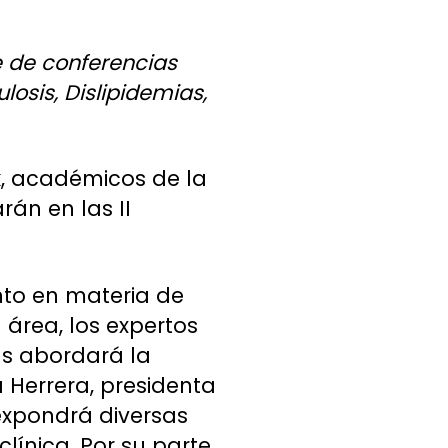
e de conferencias
osis, Dislipidemias,
ik, académicos de la
rán en las II
nto en materia de
área, los expertos
ías abordará la
a Herrera, presidenta
expondrá diversas
línica. Por su parte,