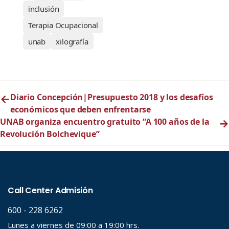
inclusión
Terapia Ocupacional
unab
xilografía
←
Diario Concepción|Presupuesto 2018 y los desafíos
económicos que deben enfrentarse
UNAB organiza encuentro gratuito “A 100 años de la
→
Revolución Bolchevique”