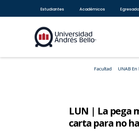
Estudiantes
Académicos
Egresad
Facultad
UNAB En 
LUN | La pega m
carta para no ha