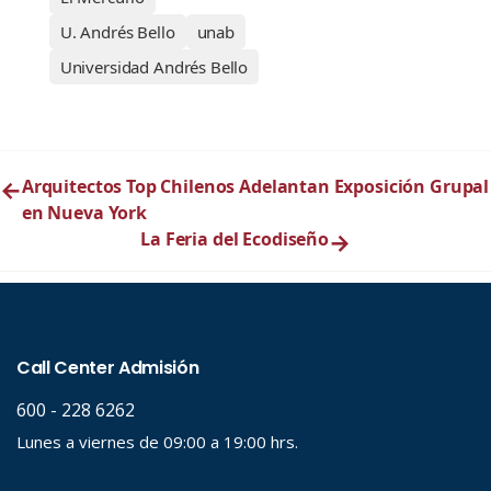
U. Andrés Bello
unab
Universidad Andrés Bello
←
Arquitectos Top Chilenos Adelantan Exposición Grupal
en Nueva York
La Feria del Ecodiseño
→