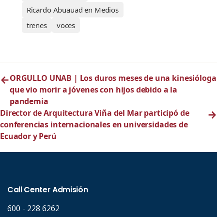
Ricardo Abuauad en Medios
trenes
voces
←
ORGULLO UNAB | Los duros meses de una kinesióloga
que vio morir a jóvenes con hijos debido a la
pandemia
Director de Arquitectura Viña del Mar participó de
→
conferencias internacionales en universidades de
Ecuador y Perú