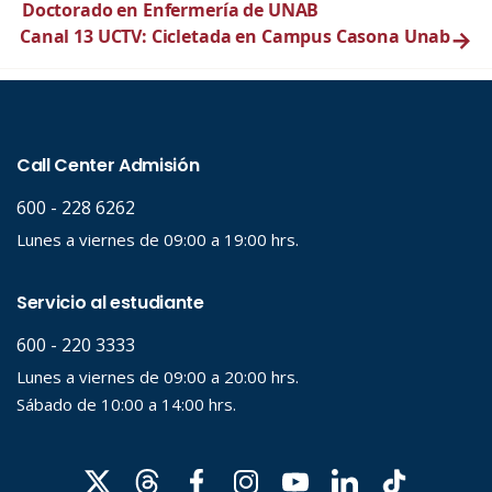
Doctorado en Enfermería de UNAB
Canal 13 UCTV: Cicletada en Campus Casona Unab
→